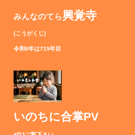
興覚寺
みんなのてら
(こうがくじ)
令和8年は719年目
いのちに合掌PV
ぜひご覧下さい